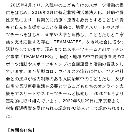
2015年4月より、入院中のこども向けのスポーツ活動の提
供をはじめ、2016年2月に特定非営利活動法人化。難病や慢
性疾患により、長期的に治療・療養を必要とするこどもの青
春と自立を支援することを目的に、地元アスリートやスポー
ツチームをはじめ、企業や大学と連携し、こどもたちとご家
族を支え応援する存在「TEAMMATES」を地域社会に増やす
活動をしています。現在までにスポーツチームとのマッチン
グ事業「TEAMMATES」、病院・地域の中で長期療養児のス
ポーツ活動やスポーツキャンプの企画運営と活動の普及をし
ています。また新型コロナウイルスの流行に伴い、ひとや社
会との接点が極力制限のある入院治療中のこどもたち、及び
自宅で長期療養生活を必要とするこどもたちのオンライン支
援をアスリートやスポーツチームと協働し、2020年5月より
定期的に取り組んでいます。2022年6月29日に東京都より、
税制優遇措置を受けられる認定NPO法人として認められまし
た。
【お問合せ先】