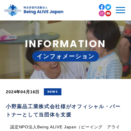
小
野
薬
品,
トップページ
ス
ポ
Facebook
ン
INFORMATION
私たちについて
サ
Twitter
ー,
寄
インフォメーション
- 代表紹介
付,
Instagram
BeingALIVEJapan
活動内容
Youtube
- 入団プログラム
2024年04月16日
NEWS
- 病院プログラム
小野薬品工業株式会社様がオフィシャル・パー
トナーとして当団体を支援
- 地域プログラム
認定NPO法人Being ALIVE Japan（ビーイング アライ
- オンラインプログラム