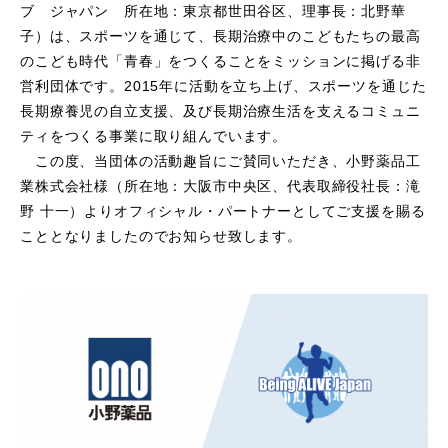
ブ ジャパン 所在地：東京都世田谷区、理事長：北野華
子）は、スポーツを通じて、
長期治療中のこどもたちの最高
- ラガーマンプログラム
のこども時代「青春」をつくることをミッションに掲げる非
営利団体です。
2015年に活動を立ち上げ、スポーツを通じた
- リーダーシップ醸成・実践事業
長期療養児の自立支援、及び長期治療生活を支えるコミュニ
ティをつくる事業に取り組んでいます。
- 募集要項
この度、当団体の活動趣旨にご賛同いただき、小野薬品工
業株式会社様（所在地：大阪市中央区、代表取締役社長：滝
あなたにできること
野 十一）よりオフィシャル・パートナーとしてご支援を賜る
こととなりましたのでお知らせ致します。
- ボランティア
- 学生インターン
- あおスポWALK
お問い合わせ
お知らせ