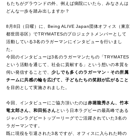
もたちがグラウンドの外、例えば病院にいたら、みなさんは
どんな一歩を踏み出しますか？
- ラガーマンプログラム
8月8日（日曜）に、Being ALIVE Japan団体オフィス（東京
- リーダーシップ醸成・実践事業
都世田谷区）でTRYMATESのプロジェクトメンバーとして
活動している3名のラガーマンにインタビューを行いまし
- 募集要項
た。
今回のインタビューは3名のラガーマンたちの「TRYMATES
あなたにできること
という活動を通じて、社会に貢献する」という想いの本質を
伺い発信することで、
少しでも多くのラガーマン・その所属
- ボランティア
チームに共感の輪を広げて、子どもたちの笑顔が広がること
を目的として実施されました。
- 学生インターン
今回、インタビューにご協力頂いたのは
赤堀龍秀さん、竹本
- あおスポWALK
竜太郎さん、和田拓さん
という日本ラグビーの最高峰である
ジャパンラグビートップーリーグでご活躍されていた3名の
お問い合わせ
ラガーマンです。
既に現役を引退された3名ですが、オフィスに入られた時の
お知らせ