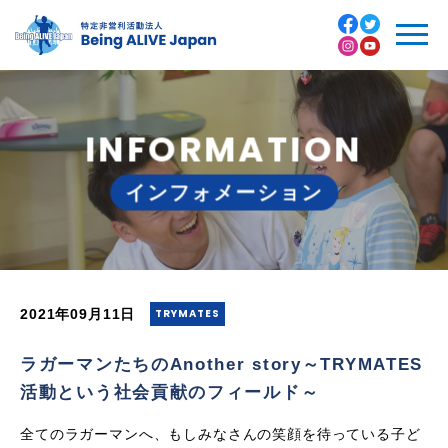
ラ
ガ
ー
マ
トップページ
ン,
社
Facebook
会
INFORMATION
私たちについて
貢
Twitter
献
活
インフォメーション
- 代表紹介
動,
Instagram
小
児
活動内容
医
Youtube
療,
TRYMATES
- 入団プログラム
2021年09月11日
TRYMATES
- 病院プログラム
ラガーマンたちのAnother story～TRYMATES
活動という社会貢献のフィールド～
- 地域プログラム
全てのラガーマンへ、もしみなさんの笑顔を待っている子ど
- オンラインプログラム