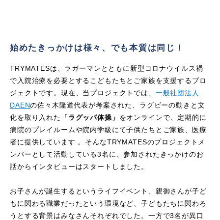
始めたきっかけは様々、でも本質は同じ！
TRYMATESは、ラガーマンとともに新型コロナウイルス禍
で入院治療を必要とするこどもたちとご家族を支援するプロ
ジェクトです。現在、当プロジェクトでは、
一般社団法人
DAEN
の佐々木隆道代表が考案された、ラグビーの動きと文
化を取り入れた
「ラグッパ体操」
をオンラインで、定期的に
病院のプレイルームや院内学級にて子供たちとご家族、医療
者に提供しています 。そんな
TRYMATES
のプロジェクトメ
ンバーとして活動している3名に、参加されたきっかけのお
話からインタビューはスタートしました。
お子さんが誕生するというライフイベント、親御さんが子ど
もに関わる職業だったという環境など、子どもたちに関わろ
うとする背景はみなさんそれぞれでした。一方で3名が異口