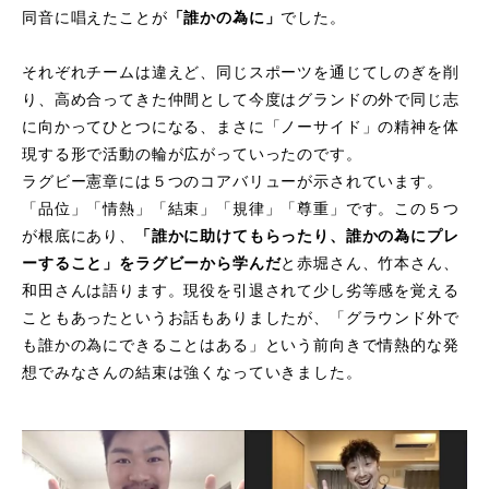
同音に唱えたことが
「誰かの為に」
でした。
それぞれチームは違えど、同じスポーツを通じてしのぎを削
り、高め合ってきた仲間として今度はグランドの外で同じ志
に向かってひとつになる、まさに「ノーサイド」の精神を体
現する形で活動の輪が広がっていったのです。
ラグビー憲章には５つのコアバリューが示されています。
「品位」「情熱」「結束」「規律」「尊重」です。この５つ
が根底にあり、
「誰かに助けてもらったり、誰かの為にプレ
ーすること」をラグビーから学んだ
と赤堀さん、竹本さん、
和田さんは語ります。現役を引退されて少し劣等感を覚える
こともあったというお話もありましたが、「グラウンド外で
も誰かの為にできることはある」という前向きで情熱的な発
想でみなさんの結束は強くなっていきました。