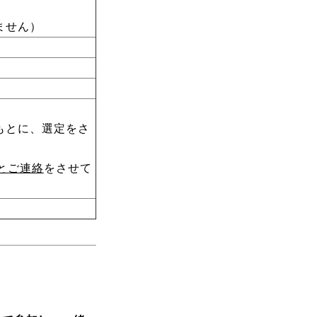
」
ません）
もとに、選定をさ
とご連絡
をさせて