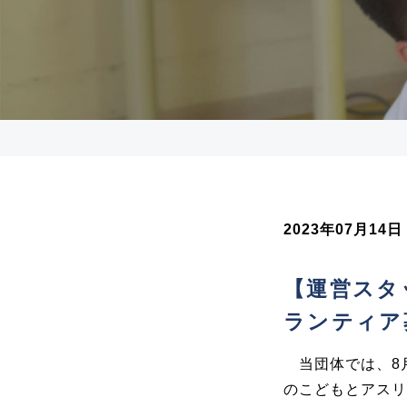
- ラガーマンプログラム
- リーダーシップ醸成・実践事業
- 募集要項
あなたにできること
- ボランティア
2023年07月14日
- 学生インターン
【運営スタ
- あおスポWALK
ランティア
お問い合わせ
当団体では、
8
のこどもとアスリ
お知らせ