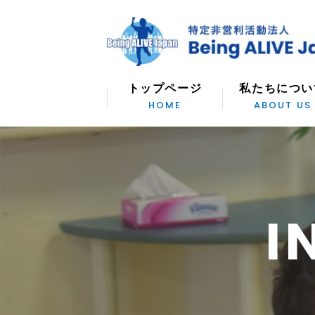
H1
が
入
り
トップページ
Facebook
ま
トップページ
私たちについ
す。
私たちについて
HOME
ABOUT US
H1
Twitter
が
- 代表紹介
入
Instagram
り
ま
活動内容
す。
Youtube
H1
- 入団プログラム
が
I
入
り
- 病院プログラム
ま
す。
- 地域プログラム
- オンラインプログラム