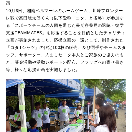
画」
10月6日、湘南ベルマーレのホームゲーム、川崎フロンター
- ラガーマンプログラム
レ戦で高田琥太郎くん（以下愛称「コタ」と省略）が参加す
る「スポーツチームの入団を通じた長期療養児の退院・復学
- リーダーシップ醸成・実践事業
支援TEAMMATES」を応援することを目的としたチャリティ
企画が実施されました。応援企画の一環として、制作された
- 募集要項
「コタTシャツ」の限定100枚の販売、及び選手やチームスタ
ッフ、サポーター、入団したコタ本人とご家族のご協力のも
あなたにできること
と、募金活動や活動レポートの配布、フラッグへの寄せ書き
等、様々な応援企画を実施しました。
- ボランティア
- 学生インターン
- あおスポWALK
お問い合わせ
お知らせ