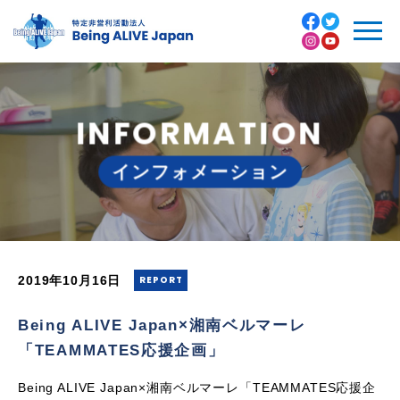
TEAMMATES
トップページ
Facebook
INFORMATION
私たちについて
Twitter
インフォメーション
- 代表紹介
Instagram
活動内容
Youtube
- 入団プログラム
2019年10月16日
REPORT
- 病院プログラム
Being ALIVE Japan×湘南ベルマーレ
「TEAMMATES応援企画」
- 地域プログラム
Being ALIVE Japan×湘南ベルマーレ「TEAMMATES応援企
- オンラインプログラム